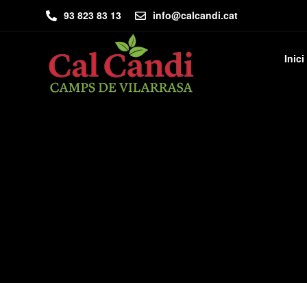
93 823 83 13
info@calcandi.cat
Inici